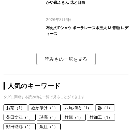
かや織ふきん 花と目白
2026年8月6日
布ぬのTシャツ ボーラレース水玉大 M 青磁 レデ
ィース
読みもの一覧を見る
人気のキーワード
タグに関連する読み物を一覧で見ることができます
お茶（1）
ぬか漬け（1）
八尾和紙（1）
器（1）
柴田文江（1）
琺瑯（1）
竹籠（1）
竹細工（1）
野田琺瑯（1）
魚皿（1）