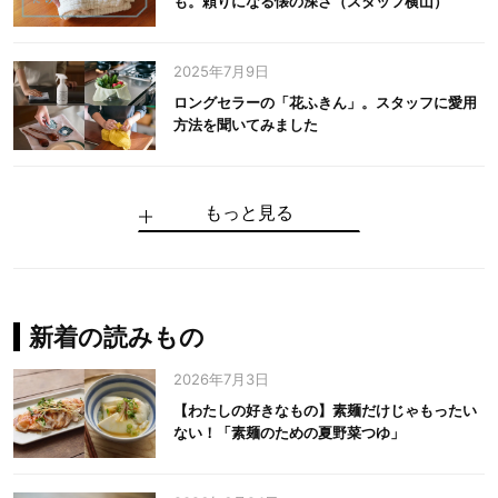
も。頼りになる懐の深さ（スタッフ横山）
2025年7月9日
ロングセラーの「花ふきん」。スタッフに愛用
方法を聞いてみました
もっと見る
手仕事だからできる“いいもの”を作り続ける。
麻の老舗が届けたい、麻の魅力をのせた衣「中
中川政七商店の謎を解く、6つの問いと1つの答
100年先の日本に工芸があるように。中川政七
中川政七商店スタッフが綴る「今日も、土鍋ま
【わたしの好きなもの】素麺だけじゃもったい
伝統の「江戸硝子」を今につなぐ田島硝子
川政七商店の麻」
え
商店のものづくり
かせ日記」
ない！「素麺のための夏野菜つゆ」
中川政七商店の麻
中川政七商店
中川政七商店
花ふきん
まちづくり
新着の読みもの
2026年7月3日
【わたしの好きなもの】素麺だけじゃもったい
ない！「素麺のための夏野菜つゆ」