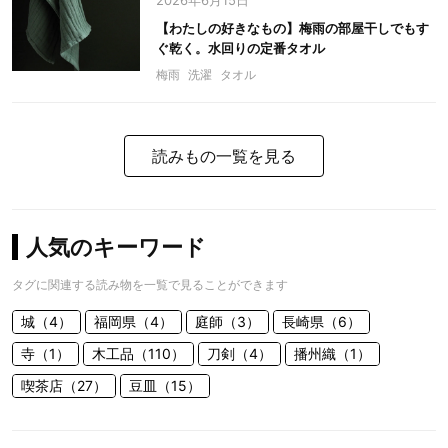
2026年6月15日
【わたしの好きなもの】梅雨の部屋干しでもす
ぐ乾く。水回りの定番タオル
梅雨
洗濯
タオル
読みもの一覧を見る
人気のキーワード
タグに関連する読み物を一覧で見ることができます
城（4）
福岡県（4）
庭師（3）
長崎県（6）
寺（1）
木工品（110）
刀剣（4）
播州織（1）
喫茶店（27）
豆皿（15）