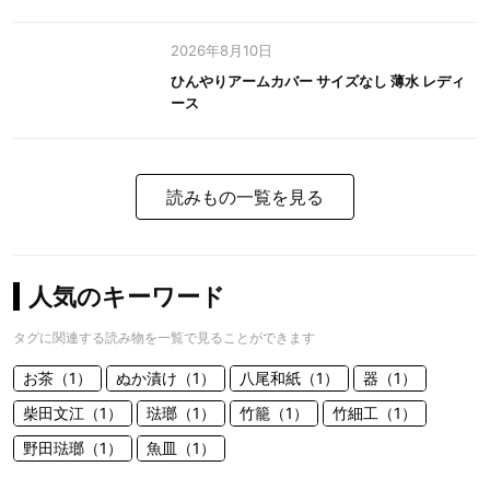
2026年8月10日
ひんやりアームカバー サイズなし 薄水 レディ
ース
読みもの一覧を見る
人気のキーワード
タグに関連する読み物を一覧で見ることができます
お茶（1）
ぬか漬け（1）
八尾和紙（1）
器（1）
柴田文江（1）
琺瑯（1）
竹籠（1）
竹細工（1）
野田琺瑯（1）
魚皿（1）