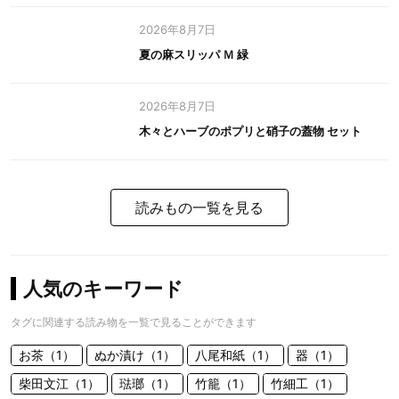
2026年8月7日
夏の麻スリッパ Ｍ 緑
2026年8月7日
木々とハーブのポプリと硝子の蓋物 セット
読みもの一覧を見る
人気のキーワード
タグに関連する読み物を一覧で見ることができます
お茶（1）
ぬか漬け（1）
八尾和紙（1）
器（1）
柴田文江（1）
琺瑯（1）
竹籠（1）
竹細工（1）