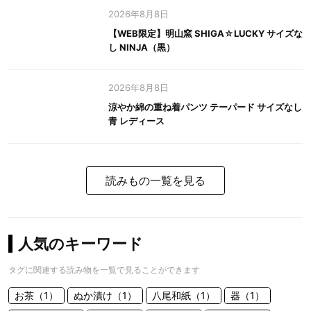
2026年8月8日
【WEB限定】明山窯 SHIGA☆LUCKY サイズな
し NINJA（黒）
2026年8月8日
涼やか綿の重ね着パンツ テーパード サイズなし
青 レディース
読みもの一覧を見る
人気のキーワード
タグに関連する読み物を一覧で見ることができます
お茶（1）
ぬか漬け（1）
八尾和紙（1）
器（1）