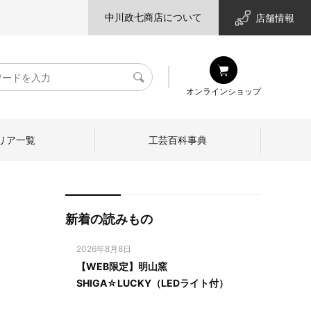
中川政七商店について
店舗情報
検
オンラインショップ
索
リア一覧
工芸百科事典
新着の読みもの
2026年8月8日
【WEB限定】明山窯
SHIGA☆LUCKY（LEDライト付）