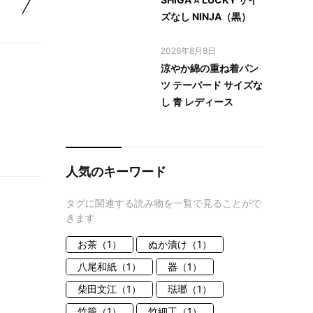
ズなし NINJA（黒）
2026年8月8日
涼やか綿の重ね着パン
ツ テーパード サイズな
し 青 レディース
人気のキーワード
タグに関連する読み物を一覧で見ることがで
きます
お茶（1）
ぬか漬け（1）
八尾和紙（1）
器（1）
柴田文江（1）
琺瑯（1）
竹籠（1）
竹細工（1）