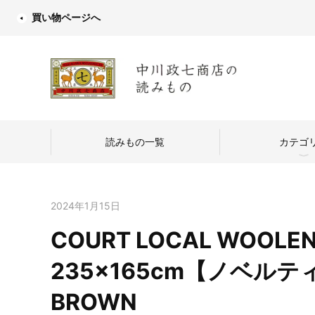
買い物ページへ
読みもの一覧
カテゴ
2024年1月15日
COURT LOCAL WOOL
中川政七商店
235×165cm【ノベルテ
つくり手を訪
BROWN