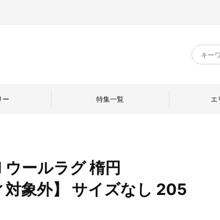
キ
ー
ワ
ー
ド
リー
特集一覧
エ
検
索
EN ウールラグ 楕円
のものづくり
日本の暮らし
中川政七商店のひと
ィ対象外】 サイズなし 205
ねて
産地探訪
ひとを訪ねて