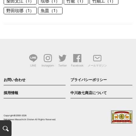
柴田文江（1）
琺瑯（1）
竹籠（1）
竹細工（1）
野田琺瑯（1）
魚皿（1）
LINE
Instagram
Twitter
Facebook
メールマガジン
お問い合わせ
プライバシーポリシー
採用情報
中川政七商店について
Copyright©2000-2026
Nakagawa Masashichi Shoten All Rights Reserved.
検