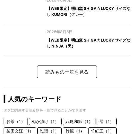
2026年8月8日
【WEB限定】明山窯 SHIGA☆LUCKY サイズな
し KUMORI（グレー）
2026年8月8日
【WEB限定】明山窯 SHIGA☆LUCKY サイズな
し NINJA（黒）
読みもの一覧を見る
人気のキーワード
タグに関連する読み物を一覧で見ることができます
お茶（1）
ぬか漬け（1）
八尾和紙（1）
器（1）
柴田文江（1）
琺瑯（1）
竹籠（1）
竹細工（1）