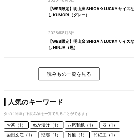
2026年8月8日
【WEB限定】明山窯 SHIGA☆LUCKY サイズな
し KUMORI（グレー）
2026年8月8日
【WEB限定】明山窯 SHIGA☆LUCKY サイズな
し NINJA（黒）
読みもの一覧を見る
人気のキーワード
タグに関連する読み物を一覧で見ることができます
お茶（1）
ぬか漬け（1）
八尾和紙（1）
器（1）
柴田文江（1）
琺瑯（1）
竹籠（1）
竹細工（1）