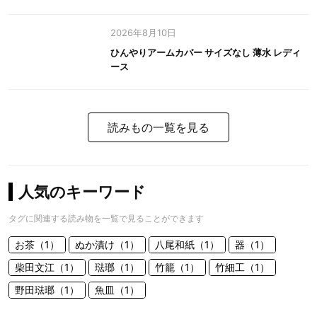
2026年8月10日
ひんやりアームカバー サイズなし 薄水 レディ
ース
読みもの一覧を見る
人気のキーワード
タグに関連する読み物を一覧で見ることができます
お茶（1）
ぬか漬け（1）
八尾和紙（1）
器（1）
柴田文江（1）
琺瑯（1）
竹籠（1）
竹細工（1）
野田琺瑯（1）
魚皿（1）