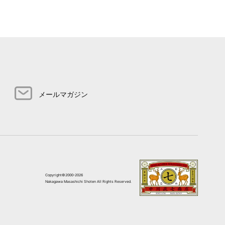
メールマガジン
Copyright©2000-2026
Nakagawa Masashichi Shoten All Rights Reserved.