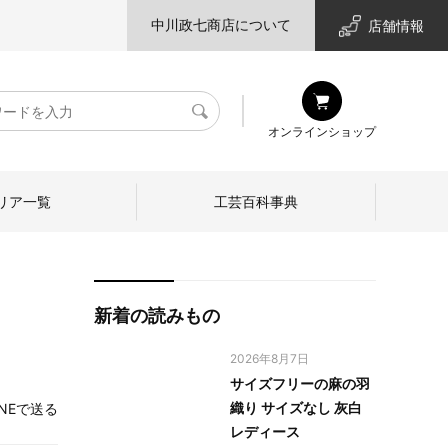
中川政七商店について
店舗情報
検
オンラインショップ
索
リア一覧
工芸百科事典
新着の読みもの
2026年8月7日
サイズフリーの麻の羽
織り サイズなし 灰白
INEで送る
レディース