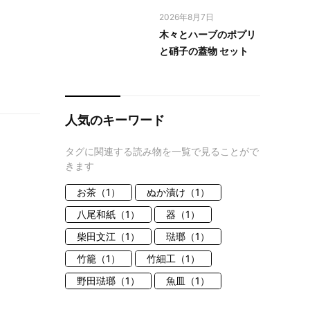
2026年8月7日
木々とハーブのポプリ
と硝子の蓋物 セット
人気のキーワード
タグに関連する読み物を一覧で見ることがで
きます
お茶（1）
ぬか漬け（1）
八尾和紙（1）
器（1）
柴田文江（1）
琺瑯（1）
竹籠（1）
竹細工（1）
野田琺瑯（1）
魚皿（1）