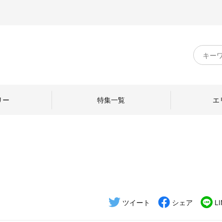
キ
ー
ワ
ー
ド
リー
特集一覧
エ
検
索
のものづくり
日本の暮らし
中川政七商店のひと
ねて
産地探訪
ひとを訪ねて
ツイート
シェア
L