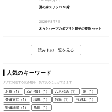
2026年8月7日
夏の麻スリッパ Ｍ 緑
2026年8月7日
木々とハーブのポプリと硝子の蓋物 セット
読みもの一覧を見る
人気のキーワード
タグに関連する読み物を一覧で見ることができます
お茶（1）
ぬか漬け（1）
八尾和紙（1）
器（1）
柴田文江（1）
琺瑯（1）
竹籠（1）
竹細工（1）
野田琺瑯（1）
魚皿（1）