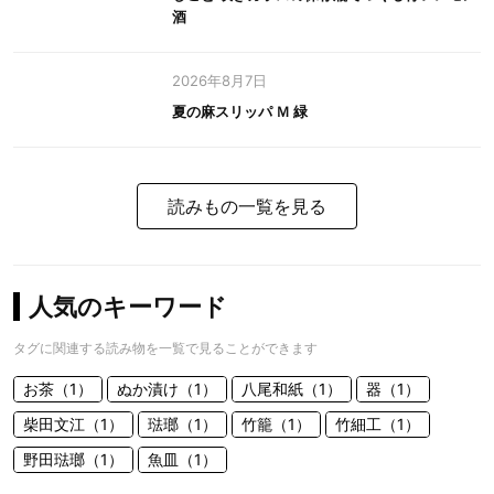
酒
2026年8月7日
夏の麻スリッパ Ｍ 緑
読みもの一覧を見る
人気のキーワード
タグに関連する読み物を一覧で見ることができます
お茶（1）
ぬか漬け（1）
八尾和紙（1）
器（1）
柴田文江（1）
琺瑯（1）
竹籠（1）
竹細工（1）
野田琺瑯（1）
魚皿（1）