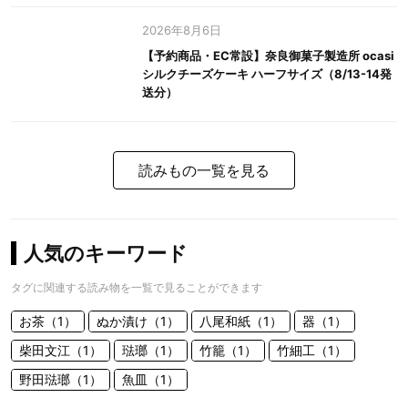
2026年8月6日
【予約商品・EC常設】奈良御菓子製造所 ocasi
シルクチーズケーキ ハーフサイズ（8/13-14発
送分）
読みもの一覧を見る
人気のキーワード
タグに関連する読み物を一覧で見ることができます
お茶（1）
ぬか漬け（1）
八尾和紙（1）
器（1）
柴田文江（1）
琺瑯（1）
竹籠（1）
竹細工（1）
野田琺瑯（1）
魚皿（1）