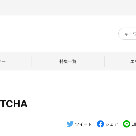
キ
ー
ワ
ー
ド
リー
特集一覧
エ
検
索
ATCHA
のものづくり
日本の暮らし
中川政七商店のひと
ねて
産地探訪
ひとを訪ねて
ツイート
シェア
L