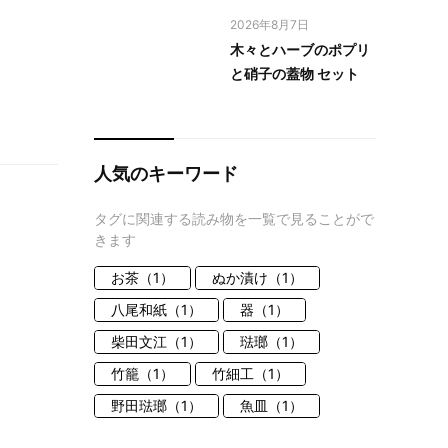
2026年8月7日
木々とハーブのポプリ
と硝子の蓋物 セット
人気のキーワード
タグに関連する読み物を一覧で見ることがで
きます
お茶（1）
ぬか漬け（1）
八尾和紙（1）
器（1）
柴田文江（1）
琺瑯（1）
竹籠（1）
竹細工（1）
野田琺瑯（1）
魚皿（1）