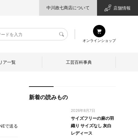
中川政七商店について
店舗情報
検
オンラインショップ
索
リア一覧
工芸百科事典
新着の読みもの
2026年8月7日
サイズフリーの麻の羽
織り サイズなし 灰白
INEで送る
レディース