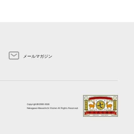
メールマガジン
Copyright©2000-2026
Nakagawa Masashichi Shoten All Rights Reserved.