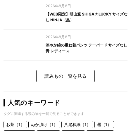
2026年8月8日
【WEB限定】明山窯 SHIGA☆LUCKY サイズな
し NINJA（黒）
2026年8月8日
涼やか綿の重ね着パンツ テーパード サイズなし
青 レディース
読みもの一覧を見る
人気のキーワード
タグに関連する読み物を一覧で見ることができます
お茶（1）
ぬか漬け（1）
八尾和紙（1）
器（1）