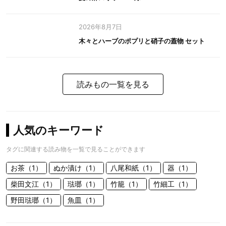
2026年8月7日
木々とハーブのポプリと硝子の蓋物 セット
読みもの一覧を見る
人気のキーワード
タグに関連する読み物を一覧で見ることができます
お茶（1）
ぬか漬け（1）
八尾和紙（1）
器（1）
柴田文江（1）
琺瑯（1）
竹籠（1）
竹細工（1）
野田琺瑯（1）
魚皿（1）