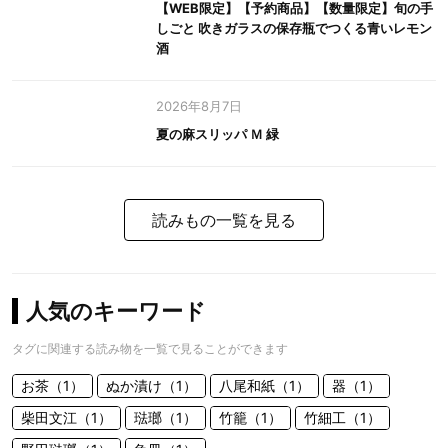
【WEB限定】【予約商品】【数量限定】旬の手
しごと 吹きガラスの保存瓶でつくる青いレモン
酒
2026年8月7日
夏の麻スリッパ Ｍ 緑
読みもの一覧を見る
人気のキーワード
タグに関連する読み物を一覧で見ることができます
お茶（1）
ぬか漬け（1）
八尾和紙（1）
器（1）
柴田文江（1）
琺瑯（1）
竹籠（1）
竹細工（1）