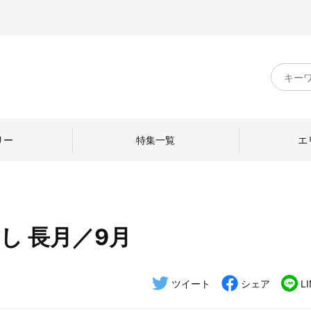
キ
ー
ワ
ー
ド
リー
特集一覧
エ
検
索
なし 長月／9月
のものづくり
日本の暮らし
中川政七商店のひと
ねて
産地探訪
ひとを訪ねて
ツイート
シェア
L