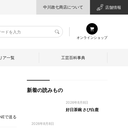
中川政七商店について
店舗情報
検
オンラインショップ
索
リア一覧
工芸百科事典
新着の読みもの
2026年8月8日
好日茶碗 さび白鹿
INEで送る
2026年8月8日