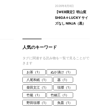
2026年8月8日
【WEB限定】明山窯
SHIGA☆LUCKY サイ
ズなし NINJA（黒）
人気のキーワード
タグに関連する読み物を一覧で見ることがで
きます
お茶（1）
ぬか漬け（1）
八尾和紙（1）
器（1）
柴田文江（1）
琺瑯（1）
竹籠（1）
竹細工（1）
野田琺瑯（1）
魚皿（1）