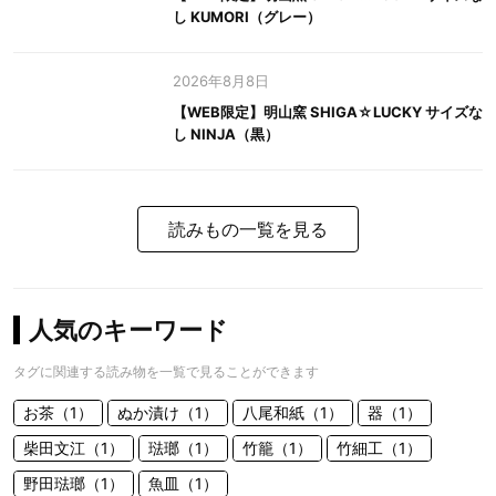
し KUMORI（グレー）
2026年8月8日
【WEB限定】明山窯 SHIGA☆LUCKY サイズな
し NINJA（黒）
読みもの一覧を見る
人気のキーワード
タグに関連する読み物を一覧で見ることができます
お茶（1）
ぬか漬け（1）
八尾和紙（1）
器（1）
柴田文江（1）
琺瑯（1）
竹籠（1）
竹細工（1）
野田琺瑯（1）
魚皿（1）