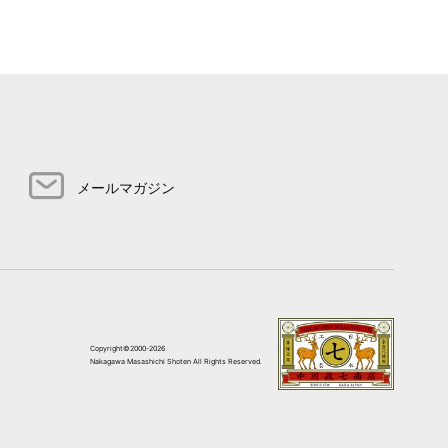
メールマガジン
Copyright©2000-2026
Nakagawa Masashichi Shoten All Rights Reserved.