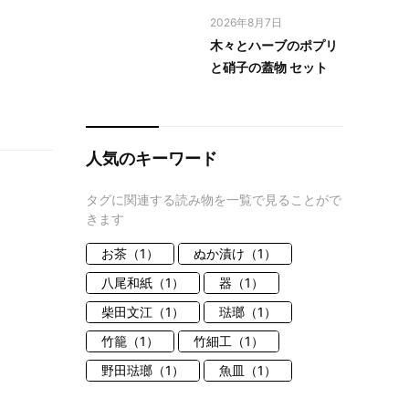
2026年8月7日
木々とハーブのポプリ
と硝子の蓋物 セット
人気のキーワード
タグに関連する読み物を一覧で見ることがで
きます
お茶（1）
ぬか漬け（1）
八尾和紙（1）
器（1）
柴田文江（1）
琺瑯（1）
竹籠（1）
竹細工（1）
野田琺瑯（1）
魚皿（1）