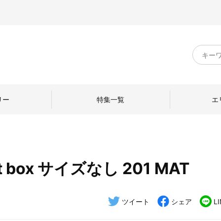
キ
ー
ワ
ー
ド
リー
特集一覧
エ
検
索
ft box サイズなし 201 MAT
のものづくり
日本の暮らし
中川政七商店のひと
ねて
産地探訪
ひとを訪ねて
ツイート
シェア
L