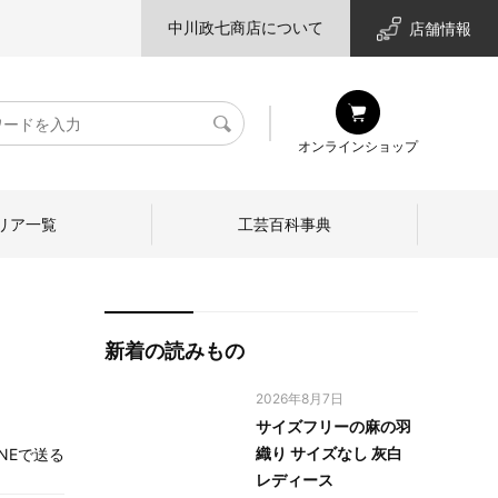
中川政七商店について
店舗情報
検
オンラインショップ
索
リア一覧
工芸百科事典
新着の読みもの
2026年8月7日
サイズフリーの麻の羽
織り サイズなし 灰白
INEで送る
レディース