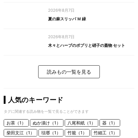
2026年8月7日
夏の麻スリッパ Ｍ 緑
2026年8月7日
木々とハーブのポプリと硝子の蓋物 セット
読みもの一覧を見る
人気のキーワード
タグに関連する読み物を一覧で見ることができます
お茶（1）
ぬか漬け（1）
八尾和紙（1）
器（1）
柴田文江（1）
琺瑯（1）
竹籠（1）
竹細工（1）