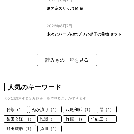
2026年8月7日
夏の麻スリッパ Ｍ 緑
2026年8月7日
木々とハーブのポプリと硝子の蓋物 セット
読みもの一覧を見る
人気のキーワード
タグに関連する読み物を一覧で見ることができます
お茶（1）
ぬか漬け（1）
八尾和紙（1）
器（1）
柴田文江（1）
琺瑯（1）
竹籠（1）
竹細工（1）
野田琺瑯（1）
魚皿（1）