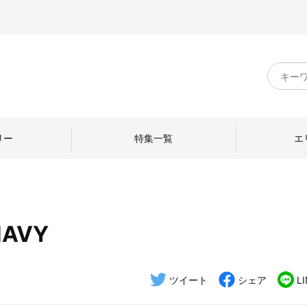
キ
ー
ワ
ー
ド
リー
特集一覧
エ
検
索
NAVY
のものづくり
日本の暮らし
中川政七商店のひと
ねて
産地探訪
ひとを訪ねて
ツイート
シェア
L