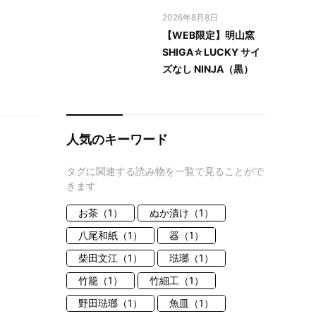
2026年8月8日
【WEB限定】明山窯
SHIGA☆LUCKY サイ
ズなし NINJA（黒）
人気のキーワード
タグに関連する読み物を一覧で見ることがで
きます
お茶（1）
ぬか漬け（1）
八尾和紙（1）
器（1）
柴田文江（1）
琺瑯（1）
竹籠（1）
竹細工（1）
野田琺瑯（1）
魚皿（1）