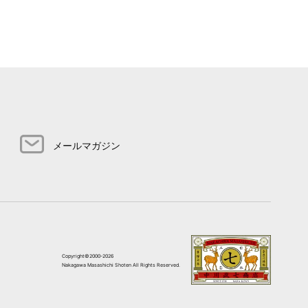
メールマガジン
Copyright©2000-2026
Nakagawa Masashichi Shoten All Rights Reserved.