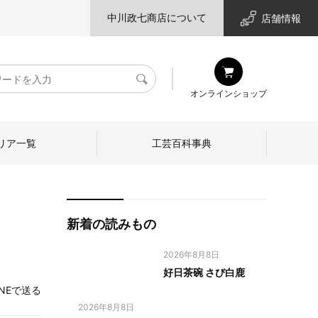
中川政七商店について
店舗情報
検
オンラインショップ
索
リア一覧
工芸百科事典
新着の読みもの
2026年8月8日
好日茶碗 さび白鹿
INEで送る
2026年8月8日