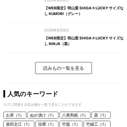
2026年8月8日
【WEB限定】明山窯 SHIGA☆LUCKY サイズな
し KUMORI（グレー）
2026年8月8日
【WEB限定】明山窯 SHIGA☆LUCKY サイズな
し NINJA（黒）
読みもの一覧を見る
人気のキーワード
タグに関連する読み物を一覧で見ることができます
お茶（1）
ぬか漬け（1）
八尾和紙（1）
器（1）
柴田文江（1）
琺瑯（1）
竹籠（1）
竹細工（1）