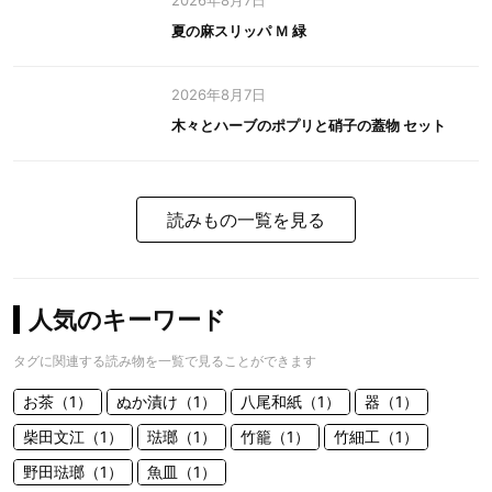
2026年8月7日
夏の麻スリッパ Ｍ 緑
2026年8月7日
木々とハーブのポプリと硝子の蓋物 セット
読みもの一覧を見る
人気のキーワード
タグに関連する読み物を一覧で見ることができます
お茶（1）
ぬか漬け（1）
八尾和紙（1）
器（1）
柴田文江（1）
琺瑯（1）
竹籠（1）
竹細工（1）
野田琺瑯（1）
魚皿（1）