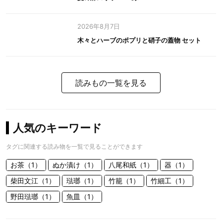
2026年8月7日
木々とハーブのポプリと硝子の蓋物 セット
読みもの一覧を見る
人気のキーワード
タグに関連する読み物を一覧で見ることができます
お茶（1）
ぬか漬け（1）
八尾和紙（1）
器（1）
柴田文江（1）
琺瑯（1）
竹籠（1）
竹細工（1）
野田琺瑯（1）
魚皿（1）