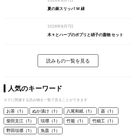
2026年8月7日
夏の麻スリッパ Ｍ 緑
2026年8月7日
木々とハーブのポプリと硝子の蓋物 セット
読みもの一覧を見る
人気のキーワード
タグに関連する読み物を一覧で見ることができます
お茶（1）
ぬか漬け（1）
八尾和紙（1）
器（1）
柴田文江（1）
琺瑯（1）
竹籠（1）
竹細工（1）
野田琺瑯（1）
魚皿（1）