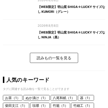
2026年8月8日
【WEB限定】明山窯 SHIGA☆LUCKY サイズな
し KUMORI（グレー）
2026年8月8日
【WEB限定】明山窯 SHIGA☆LUCKY サイズな
し NINJA（黒）
読みもの一覧を見る
人気のキーワード
タグに関連する読み物を一覧で見ることができます
お茶（1）
ぬか漬け（1）
八尾和紙（1）
器（1）
柴田文江（1）
琺瑯（1）
竹籠（1）
竹細工（1）