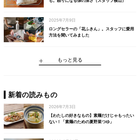
も。頼りになる懐の深さ（スタッフ横山）
2025年7月9日
ロングセラーの「花ふきん」。スタッフに愛用
方法を聞いてみました
もっと見る
手仕事だからできる“いいもの”を作り続ける。
麻の老舗が届けたい、麻の魅力をのせた衣「中
中川政七商店の謎を解く、6つの問いと1つの答
100年先の日本に工芸があるように。中川政七
中川政七商店スタッフが綴る「今日も、土鍋ま
【わたしの好きなもの】素麺だけじゃもったい
伝統の「江戸硝子」を今につなぐ田島硝子
川政七商店の麻」
え
商店のものづくり
かせ日記」
ない！「素麺のための夏野菜つゆ」
中川政七商店の麻
中川政七商店
中川政七商店
花ふきん
まちづくり
新着の読みもの
2026年7月3日
【わたしの好きなもの】素麺だけじゃもったい
ない！「素麺のための夏野菜つゆ」