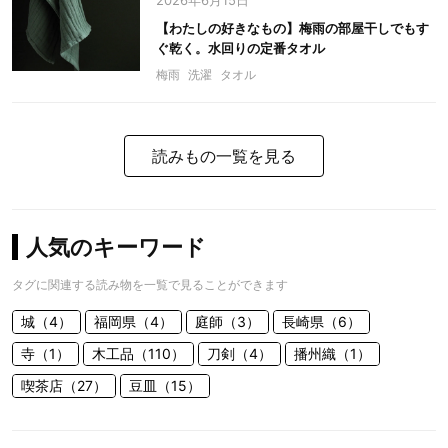
2026年6月15日
【わたしの好きなもの】梅雨の部屋干しでもす
ぐ乾く。水回りの定番タオル
梅雨
洗濯
タオル
読みもの一覧を見る
人気のキーワード
タグに関連する読み物を一覧で見ることができます
城（4）
福岡県（4）
庭師（3）
長崎県（6）
寺（1）
木工品（110）
刀剣（4）
播州織（1）
喫茶店（27）
豆皿（15）