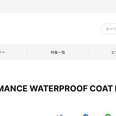
キ
ー
ワ
ー
ド
リー
特集一覧
エ
検
索
MANCE WATERPROOF COAT 
のものづくり
日本の暮らし
中川政七商店のひと
ねて
産地探訪
ひとを訪ねて