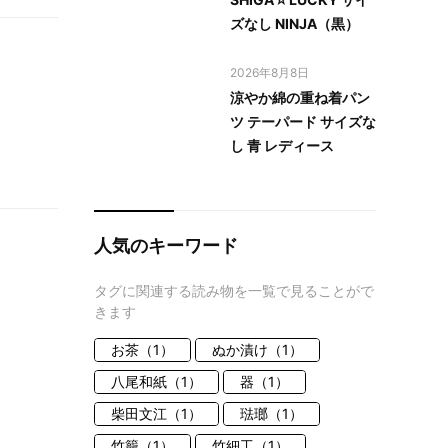
ズなし NINJA（黒）
2026年8月8日
涼やか綿の重ね着パン
ツ テーパード サイズな
し 青 レディース
人気のキーワード
タグに関連する読み物を一覧で見ることがで
きます
お茶（1）
ぬか漬け（1）
八尾和紙（1）
器（1）
柴田文江（1）
琺瑯（1）
竹籠（1）
竹細工（1）