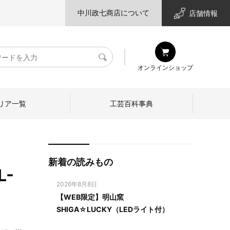
中川政七商店について
店舗情報
検
オンラインショップ
索
リア一覧
工芸百科事典
新着の読みもの
L-
2026年8月8日
【WEB限定】明山窯
SHIGA☆LUCKY（LEDライト付）