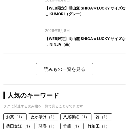
2026年8月8日
【WEB限定】明山窯 SHIGA☆LUCKY サイズな
し KUMORI（グレー）
2026年8月8日
【WEB限定】明山窯 SHIGA☆LUCKY サイズな
し NINJA（黒）
読みもの一覧を見る
人気のキーワード
タグに関連する読み物を一覧で見ることができます
お茶（1）
ぬか漬け（1）
八尾和紙（1）
器（1）
柴田文江（1）
琺瑯（1）
竹籠（1）
竹細工（1）