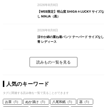
2026年8月8日
【WEB限定】明山窯 SHIGA☆LUCKY サイズな
し NINJA（黒）
2026年8月8日
涼やか綿の重ね着パンツ テーパード サイズなし
青 レディース
読みもの一覧を見る
人気のキーワード
タグに関連する読み物を一覧で見ることができます
お茶（1）
ぬか漬け（1）
八尾和紙（1）
器（1）