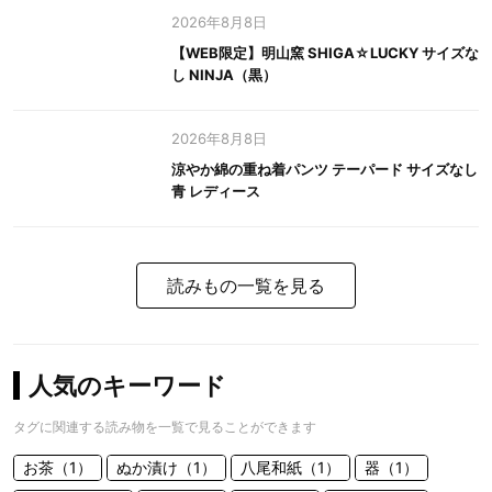
2026年8月8日
【WEB限定】明山窯 SHIGA☆LUCKY サイズな
し NINJA（黒）
2026年8月8日
涼やか綿の重ね着パンツ テーパード サイズなし
青 レディース
読みもの一覧を見る
人気のキーワード
タグに関連する読み物を一覧で見ることができます
お茶（1）
ぬか漬け（1）
八尾和紙（1）
器（1）