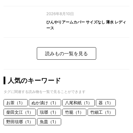
2026年8月10日
ひんやりアームカバー サイズなし 薄水 レディ
ース
読みもの一覧を見る
人気のキーワード
タグに関連する読み物を一覧で見ることができます
お茶（1）
ぬか漬け（1）
八尾和紙（1）
器（1）
柴田文江（1）
琺瑯（1）
竹籠（1）
竹細工（1）
野田琺瑯（1）
魚皿（1）