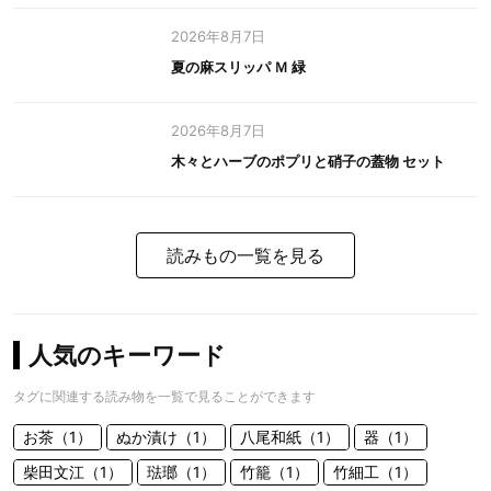
2026年8月7日
夏の麻スリッパ Ｍ 緑
2026年8月7日
木々とハーブのポプリと硝子の蓋物 セット
読みもの一覧を見る
人気のキーワード
タグに関連する読み物を一覧で見ることができます
お茶（1）
ぬか漬け（1）
八尾和紙（1）
器（1）
柴田文江（1）
琺瑯（1）
竹籠（1）
竹細工（1）