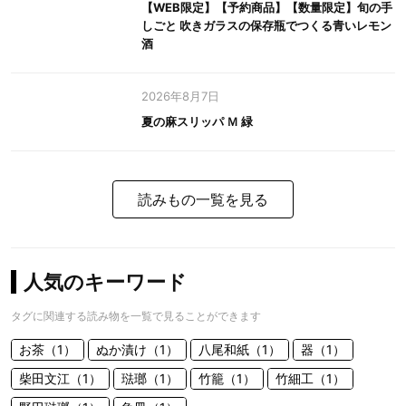
【WEB限定】【予約商品】【数量限定】旬の手
しごと 吹きガラスの保存瓶でつくる青いレモン
酒
2026年8月7日
夏の麻スリッパ Ｍ 緑
読みもの一覧を見る
人気のキーワード
タグに関連する読み物を一覧で見ることができます
お茶（1）
ぬか漬け（1）
八尾和紙（1）
器（1）
柴田文江（1）
琺瑯（1）
竹籠（1）
竹細工（1）