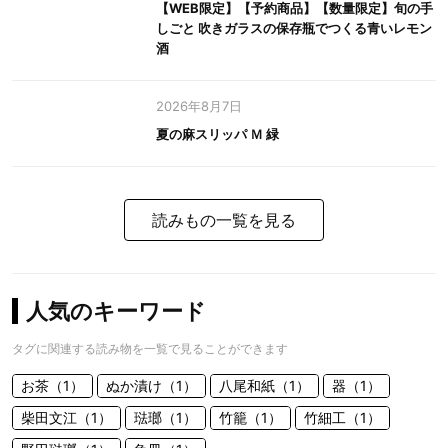
【WEB限定】【予約商品】【数量限定】旬の手
しごと 吹きガラスの保存瓶でつくる青いレモン
酒
2026年8月7日
夏の麻スリッパ Ｍ 緑
読みもの一覧を見る
人気のキーワード
タグに関連する読み物を一覧で見ることができます
お茶（1）
ぬか漬け（1）
八尾和紙（1）
器（1）
柴田文江（1）
琺瑯（1）
竹籠（1）
竹細工（1）