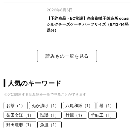
2026年8月6日
【予約商品・EC常設】奈良御菓子製造所 ocasi
シルクチーズケーキ ハーフサイズ（8/13-14発
送分）
読みもの一覧を見る
人気のキーワード
タグに関連する読み物を一覧で見ることができます
お茶（1）
ぬか漬け（1）
八尾和紙（1）
器（1）
柴田文江（1）
琺瑯（1）
竹籠（1）
竹細工（1）
野田琺瑯（1）
魚皿（1）