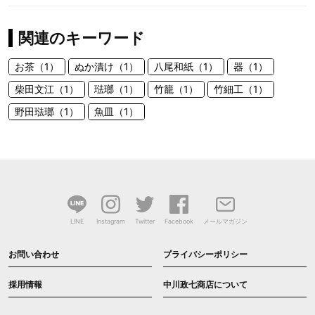
関連のキーワード
お茶（1）
ぬか漬け（1）
八尾和紙（1）
器（1）
柴田文江（1）
琺瑯（1）
竹籠（1）
竹細工（1）
野田琺瑯（1）
魚皿（1）
LINE
Instagram
Twitter
Facebook
メールマガジン
お問い合わせ
プライバシーポリシー
採用情報
中川政七商店について