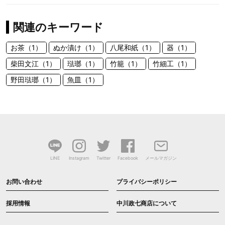
関連のキーワード
お茶（1）
ぬか漬け（1）
八尾和紙（1）
器（1）
柴田文江（1）
琺瑯（1）
竹籠（1）
竹細工（1）
野田琺瑯（1）
魚皿（1）
LINE
Instagram
Twitter
Facebook
メールマガジン
お問い合わせ
プライバシーポリシー
採用情報
中川政七商店について