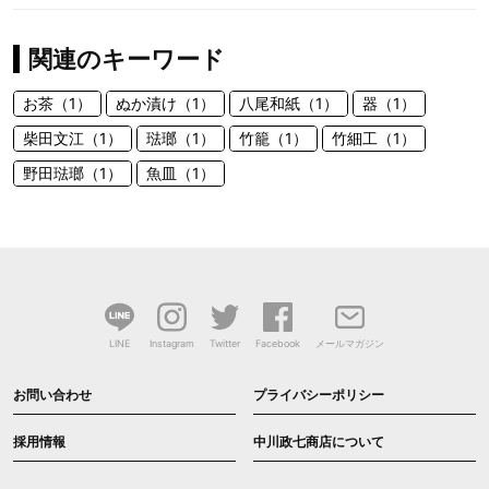
関連のキーワード
お茶（1）
ぬか漬け（1）
八尾和紙（1）
器（1）
柴田文江（1）
琺瑯（1）
竹籠（1）
竹細工（1）
野田琺瑯（1）
魚皿（1）
LINE
Instagram
Twitter
Facebook
メールマガジン
お問い合わせ
プライバシーポリシー
採用情報
中川政七商店について