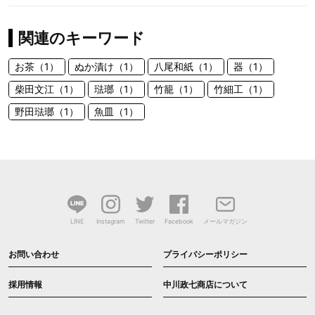
関連のキーワード
お茶（1）
ぬか漬け（1）
八尾和紙（1）
器（1）
柴田文江（1）
琺瑯（1）
竹籠（1）
竹細工（1）
野田琺瑯（1）
魚皿（1）
LINE
Instagram
Twitter
Facebook
メールマガジン
お問い合わせ
プライバシーポリシー
採用情報
中川政七商店について