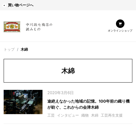
買い物ページへ
オンラインショップ
トップ
木綿
木綿
2020年3月6日
途絶えなかった地域の記憶。100年前の織り機
が紡ぐ、これからの会津木綿
工芸
インタビュー
織物
木綿
工芸再生支援