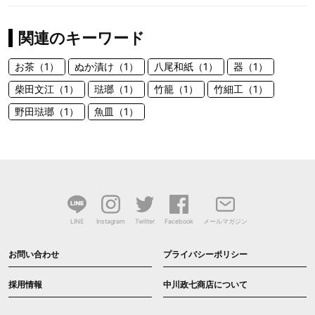
関連のキーワード
お茶（1）
ぬか漬け（1）
八尾和紙（1）
器（1）
柴田文江（1）
琺瑯（1）
竹籠（1）
竹細工（1）
野田琺瑯（1）
魚皿（1）
LINE
Instagram
Twitter
Facebook
メールマガジン
お問い合わせ
プライバシーポリシー
採用情報
中川政七商店について