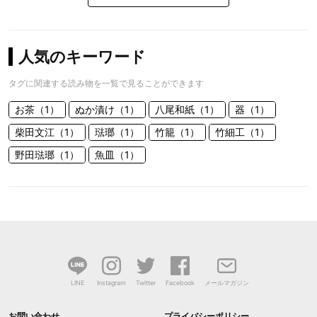
人気のキーワード
タグに関連する読み物を一覧で見ることができます
お茶（1）
ぬか漬け（1）
八尾和紙（1）
器（1）
柴田文江（1）
琺瑯（1）
竹籠（1）
竹細工（1）
野田琺瑯（1）
魚皿（1）
LINE
Instagram
Twitter
Facebook
メールマガジン
お問い合わせ
プライバシーポリシー