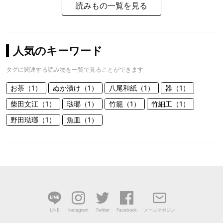
読みもの一覧を見る
人気のキーワード
タグに関連する読み物を一覧で見ることができます
お茶（1）
ぬか漬け（1）
八尾和紙（1）
器（1）
柴田文江（1）
琺瑯（1）
竹籠（1）
竹細工（1）
野田琺瑯（1）
魚皿（1）
LINE
Instagram
Twitter
Facebook
メールマガジン