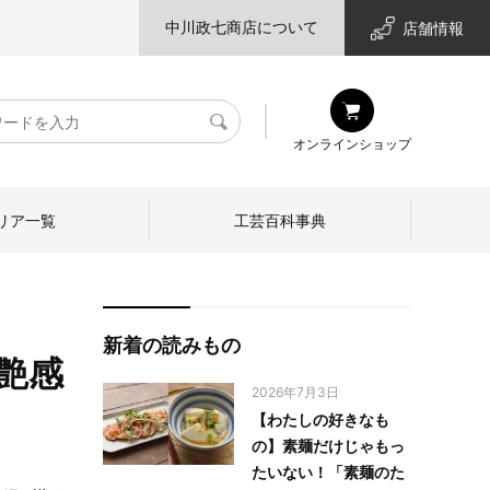
中川政七商店について
店舗情報
検
オンラインショップ
索
リア一覧
工芸百科事典
新着の読みもの
艶感
2026年7月3日
【わたしの好きなも
の】素麺だけじゃもっ
たいない！「素麺のた