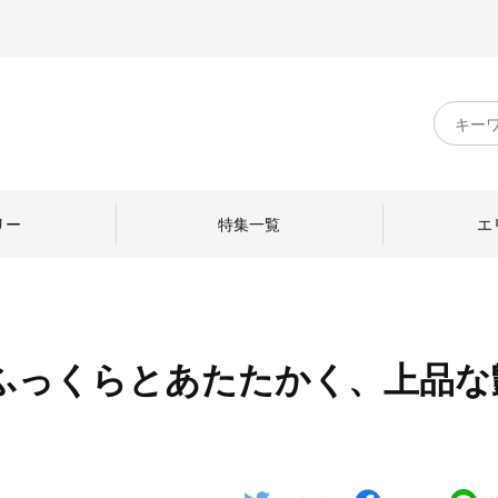
キ
ー
ワ
ー
ド
リー
特集一覧
エ
検
索
：ふっくらとあたたかく、上品な
のものづくり
日本の暮らし
中川政七商店のひと
ねて
産地探訪
ひとを訪ねて