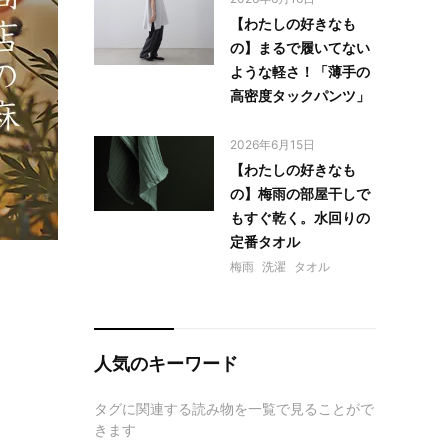
【わたしの好きなも
の】まるで履いてない
ような軽さ！「薄手の
高密度タックパンツ」
2026年6月15日
【わたしの好きなも
の】梅雨の部屋干しで
もすぐ乾く。水回りの
定番タオル
梅雨
洗濯
タオル
人気のキーワード
タグに関連する読み物を一覧で見ることがで
きます