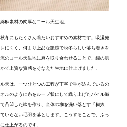
、綿麻素材の肉厚なコール天生地。
は秋冬にもたくさん着たいおすすめの素材です。吸湿発
ムレにくく、何より上品な艶感で秋冬らしい落ち着きを
主流のコール天生地に麻を取り合わせることで、綿の肌
やかで上質な質感をそなえた生地に仕上げました。
ール天は、一つひとつの工程が丁寧で手が込んでいるの
タオルのように糸をループ状にして織り上げたパイル織
して凸凹した畝を作り、全体の糊を洗い落とす「糊抜
していらない毛羽を落とします。こうすることで、ふっ
地に仕上がるのです。