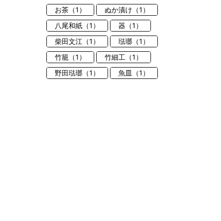
お茶（1）
ぬか漬け（1）
八尾和紙（1）
器（1）
柴田文江（1）
琺瑯（1）
竹籠（1）
竹細工（1）
野田琺瑯（1）
魚皿（1）