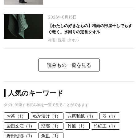
2026年6月15日
【わたしの好きなもの】梅雨の部屋干しでもす
ぐ乾く。水回りの定番タオル
梅雨
洗濯
タオル
読みもの一覧を見る
人気のキーワード
タグに関連する読み物を一覧で見ることができます
お茶（1）
ぬか漬け（1）
八尾和紙（1）
器（1）
柴田文江（1）
琺瑯（1）
竹籠（1）
竹細工（1）
野田琺瑯（1）
魚皿（1）