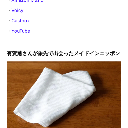
・
Voicy
・
Castbox
・
YouTube
有賀薫さんが旅先で出会ったメイドインニッポン