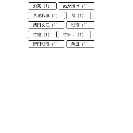
お茶（1）
ぬか漬け（1）
八尾和紙（1）
器（1）
柴田文江（1）
琺瑯（1）
竹籠（1）
竹細工（1）
野田琺瑯（1）
魚皿（1）