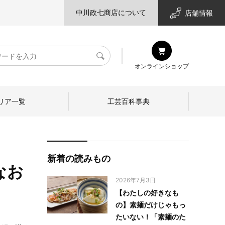
中川政七商店について
店舗情報
検
オンラインショップ
索
リア一覧
工芸百科事典
新着の読みもの
なお
2026年7月3日
【わたしの好きなも
の】素麺だけじゃもっ
たいない！「素麺のた