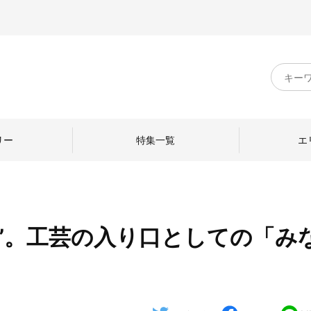
キ
ー
ワ
ー
ド
リー
特集一覧
エ
検
索
”。工芸の入り口としての「み
のものづくり
日本の暮らし
中川政七商店のひと
ねて
産地探訪
ひとを訪ねて