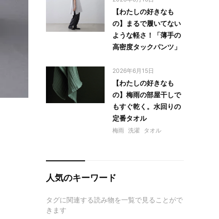
【わたしの好きなも
の】まるで履いてない
ような軽さ！「薄手の
高密度タックパンツ」
2026年6月15日
【わたしの好きなも
の】梅雨の部屋干しで
もすぐ乾く。水回りの
定番タオル
梅雨
洗濯
タオル
人気のキーワード
タグに関連する読み物を一覧で見ることがで
きます