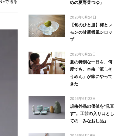
INEで送る
めの夏野菜つゆ」
2026年6月24日
【旬のひと皿】梅とレ
モンの甘露煮風シロッ
プ
2026年6月22日
夏の特別な一日を、何
度でも。本格「流しそ
うめん」が家にやって
きた
2026年6月22日
規格外品の価値を‟見直
す”。工芸の入り口とし
ての「みなおし品」
2026年6月16日