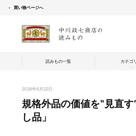
買い物ページへ
読みもの一覧
カテゴ
2026年6月22日
規格外品の価値を‟見直す
中川政七商店
し品」
つくり手を訪