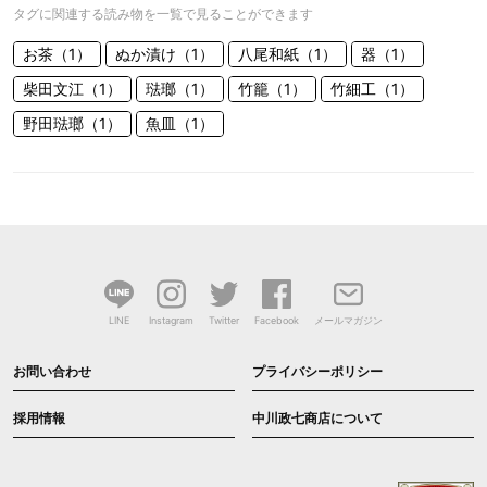
タグに関連する読み物を一覧で見ることができます
お茶（1）
ぬか漬け（1）
八尾和紙（1）
器（1）
柴田文江（1）
琺瑯（1）
竹籠（1）
竹細工（1）
野田琺瑯（1）
魚皿（1）
LINE
Instagram
Twitter
Facebook
メールマガジン
お問い合わせ
プライバシーポリシー
採用情報
中川政七商店について